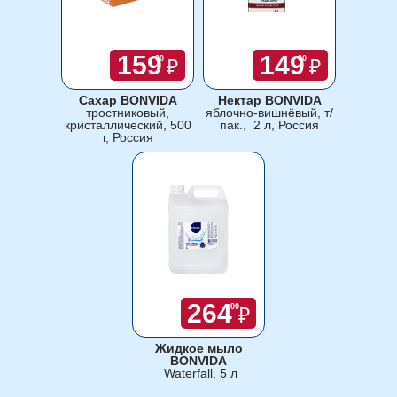
159
149
00
00
₽
₽
Сахар BONVIDA
Нектар BONVIDA
тростниковый,
яблочно-вишнёвый, т/
кристаллический, 500
пак., 2 л, Россия
г, Россия
264
00
₽
Жидкое мыло
BONVIDA
Waterfall, 5 л