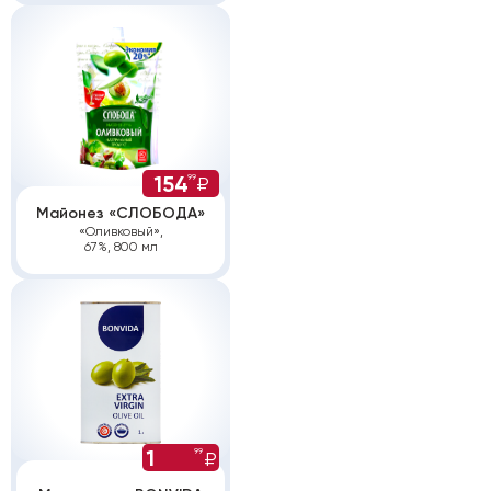
154
99
₽
Майонез «СЛОБОДА»
«Оливковый»,
67%, 800 мл
Служба поддержки для
юридических лиц, ответим
на все Ваши вопросы
1
99
₽
pro@lenta.com
199
8 800 700 41 13