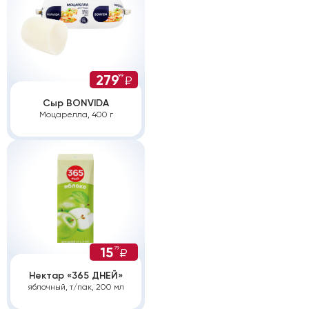
279
99
₽
Сыр BONVIDA
Моцарелла, 400 г
15
79
₽
Нектар «365 ДНЕЙ»
яблочный, т/пак, 200 мл