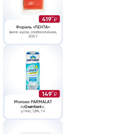
419
99
₽
Форель «ЛЕНТА»
филе-кусок, слабосолёная,
200 г
149
99
₽
Молоко PARMALAT
Comfort
безлактозное,
у/пас, 1,8%, 1 л