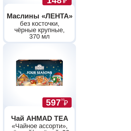
148
₽
Маслины «ЛЕНТА»
без косточки,
чёрные крупные,
370 мл
597
99
₽
Чай AHMAD TEA
«Чайное ассорти»,