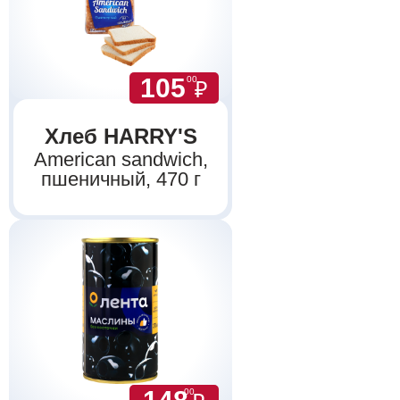
105
00
₽
Хлеб HARRY'S
Аmerican sandwich,
пшеничный, 470 г
00