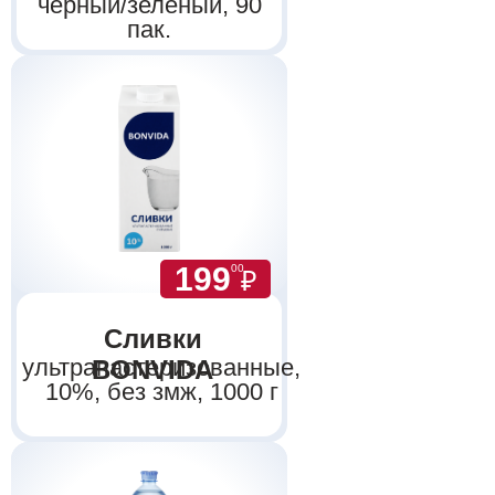
чёрный/зелёный, 90
пак.
199
00
₽
Сливки
ультрапастеризованные,
BONVIDA
10%, без змж, 1000 г