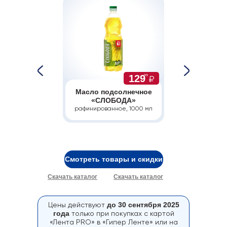
1
99
₽
129
99
₽
699
Масло подсолнечное
Мука пшени
CE ALBERO
«СЛОБОДА»
хлебоп
 зерновой,
00 г
рафинированное, 1000 мл
высший со
Смотреть товары и скидки
Скачать каталог
Скачать каталог
PDF
Excel
Цены действуют
до 30 сентября 2025
года
только при покупках с картой
«Лента PRO» в «Гипер Ленте» или на