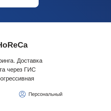
HoReCa
ринга. Доставка
та через ГИС
огрессивная
Персональный
менеджер