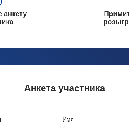
 анкету
Примит
ника
розыгр
Анкета участника
я
Имя