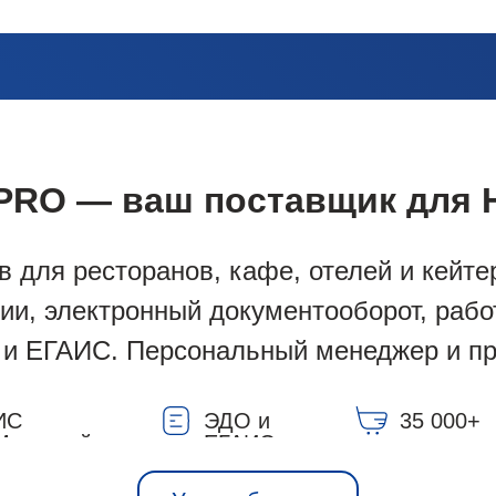
 PRO — ваш поставщик для 
в для ресторанов, кафе, отелей и кейте
сии, электронный документооборот, рабо
 и ЕГАИС. Персональный менеджер и пр
шкала скидок — от первого заказа.
ИС
ЭДО и
35 000+
Меркурий»
ЕГАИС
товаров