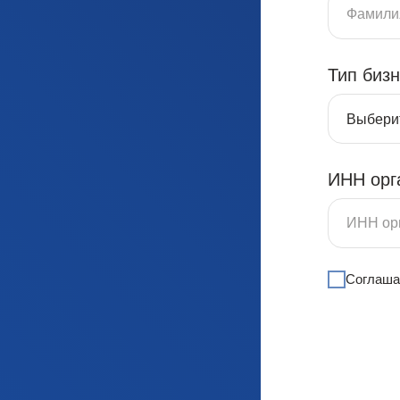
Тип биз
ИНН орг
Соглаша