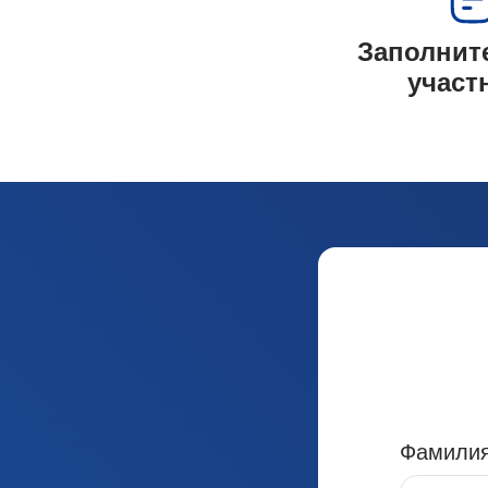
Заполните
участ
Фамили