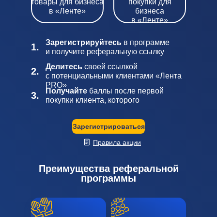
товары для бизнеса
покупки для
в «Ленте»
бизнеса
в «Ленте»
Зарегистрируйтесь
в программе
1.
и получите реферальную ссылку
Делитесь
своей ссылкой
2.
с потенциальными клиентами «Лента
PRO»
Получайте
баллы после первой
3.
покупки клиента, которого
вы пригласили
Зарегистрироваться
Правила акции
Преимущества реферальной
программы