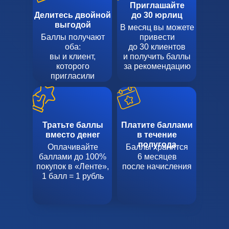
Приглашайте
Делитесь двойной
до 30 юрлиц
выгодой
В месяц вы можете
Баллы получают
привести
оба:
до 30 клиентов
вы и клиент,
и получить баллы
которого
за рекомендацию
пригласили
Тратьте баллы
Платите баллами
вместо денег
в течение
полугода
Оплачивайте
Баллы хранятся
баллами до 100%
6 месяцев
покупок в «Ленте»,
после начисления
1 балл = 1 рубль