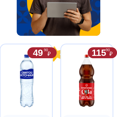
49
115
90
90
₽
₽
Кола
Вода «СВЯТОЙ
«ЧЕРНОГОЛОВКА»
ИСТОЧНИК»
сильногазированный
питьевая,
безалкогольный
газированная, 1,5 л
напиток, 2 л
94
109
99
99
₽
₽