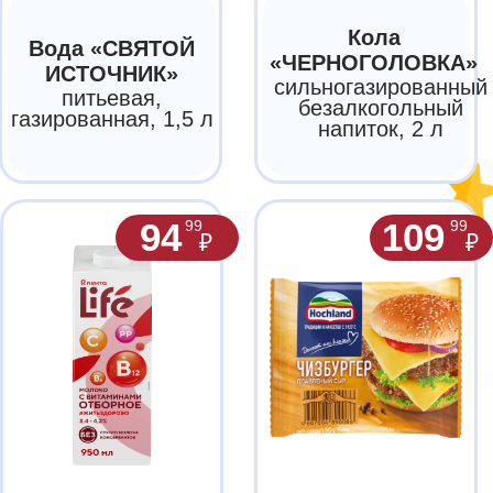
Молоко «ЛЕНТА
Сыр HOCHLAND
LIFE»
плавленый,
отборное цельное,
«Чизбургер»,
с витаминами,
45%, ломтики,
3,4–4,2%,
без змж, 150 г
без змж, 950 мл
250
1 699
00
00
₽
₽
Кофе JARDIN
Чай GREENFIELD