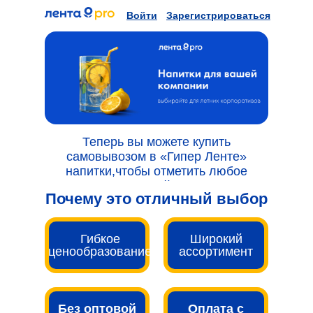
Войти
Зарегистрироваться
Теперь вы можете купить
самовывозом в «Гипер Ленте»
напитки,чтобы отметить любое
событие вашей компании!
Почему это отличный выбор
Гибкое
Широкий
ценообразование
ассортимент
Без оптовой
Оплата с